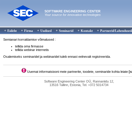
SOFTWARE ENGINEERING CENTER
Your source for innovative technologies
Esileht
Firma
Uudised
Seminarid
Kontakt
Partnerid/Lahendused
Semianari korraldamise võimalused :
tellida oma firmasse
tellida webinar internetis
Osalemiseks seminaridel ja webinaridel tuleb ennast eelnevalt registreerida.
Uuemat informatsiooni meie partnerite, toodete, seminaride kohta leiate
[s
Software Engineering Center OÜ, Rannaniidu 12,
13516 Tallinn, Estonia, Tel. +372 5014734